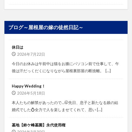
ブログ～屋根屋の嫁の徒然日記～
休日は
2026年7月22日
今日のお休みは午前中は猫をお膝にパソコン前で仕事して、午
後は汗だっくだくになりながら屋根裏部屋の断捨離。⁡ ⁡ […]
Happy Wedding！
2026年5月18日
本人たちの解禁があったので…🤭⁡⁡先日、息子と新たなる娘の結
婚式でした💍⁡⁡⁡全力で人を楽しませてくれて、思い […]
墓地【鈴ケ峰墓園】永代使用権