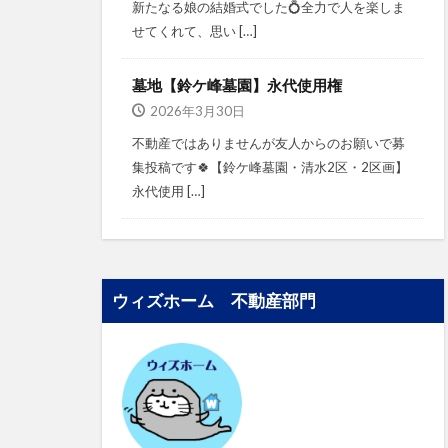
新たなる娘の結婚式でした💍⁡⁡⁡全力で人を楽しま
せてくれて、思い […]
墓地【鈴ケ峰墓園】永代使用権
2026年3月30日
不動産ではありませんが⁡⁡友人からのお願いで募
集投稿です🍀⁡⁡⁡⁡【鈴ケ峰墓園・清水2区・2区画】⁡⁡
永代使用 […]
ウィズホーム 不動産部門