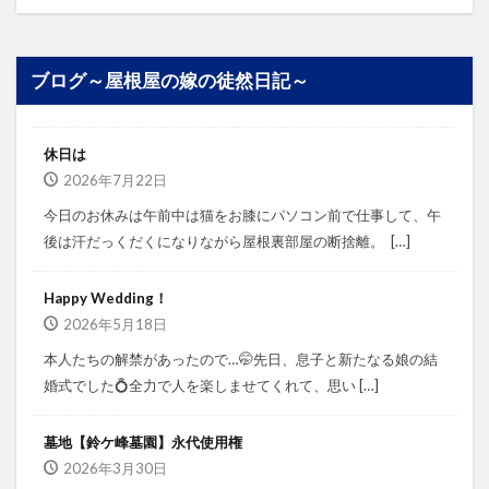
ブログ～屋根屋の嫁の徒然日記～
休日は
2026年7月22日
今日のお休みは午前中は猫をお膝にパソコン前で仕事して、午
後は汗だっくだくになりながら屋根裏部屋の断捨離。⁡ ⁡ […]
Happy Wedding！
2026年5月18日
本人たちの解禁があったので…🤭⁡⁡先日、息子と新たなる娘の結
婚式でした💍⁡⁡⁡全力で人を楽しませてくれて、思い […]
墓地【鈴ケ峰墓園】永代使用権
2026年3月30日