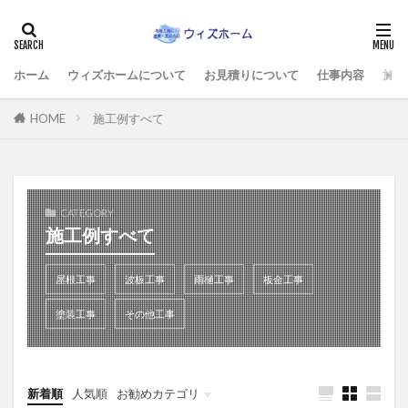
ホーム
ウィズホームについて
お見積りについて
仕事内容
施工
HOME
施工例すべて
CATEGORY
施工例すべて
屋根工事
波板工事
雨樋工事
板金工事
塗装工事
その他工事
新着順
人気順
お勧めカテゴリ