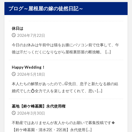
ブログ～屋根屋の嫁の徒然日記～
休日は
2026年7月22日
今日のお休みは午前中は猫をお膝にパソコン前で仕事して、午
後は汗だっくだくになりながら屋根裏部屋の断捨離。⁡ ⁡ […]
Happy Wedding！
2026年5月18日
本人たちの解禁があったので…🤭⁡⁡先日、息子と新たなる娘の結
婚式でした💍⁡⁡⁡全力で人を楽しませてくれて、思い […]
墓地【鈴ケ峰墓園】永代使用権
2026年3月30日
不動産ではありませんが⁡⁡友人からのお願いで募集投稿です🍀
⁡⁡⁡⁡【鈴ケ峰墓園・清水2区・2区画】⁡⁡永代使用 […]