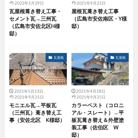
2022年1月29日
2021年9月25日
瓦屋根葺き替え工事・
屋根瓦葺き替え工事
セメント瓦→三州瓦
（広島市安佐南区・Y様
（広島市安佐北区H様
邸）
邸）
瓦屋根
瓦屋根
2021年5月13日
2021年4月18日
2021年9月25日
2021年9月25日
モニエル瓦→平板瓦
カラーベスト（コロニ
（三州瓦）葺き替え工
アル・スレート）→平
事（安佐北区 K様邸）
板瓦葺き替え＆外壁塗
装工事（佐伯区 W
邸）