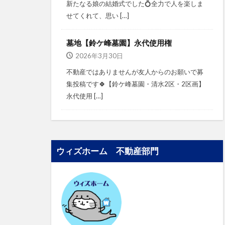
新たなる娘の結婚式でした💍⁡⁡⁡全力で人を楽しま
せてくれて、思い […]
墓地【鈴ケ峰墓園】永代使用権
2026年3月30日
不動産ではありませんが⁡⁡友人からのお願いで募
集投稿です🍀⁡⁡⁡⁡【鈴ケ峰墓園・清水2区・2区画】⁡⁡
永代使用 […]
ウィズホーム 不動産部門