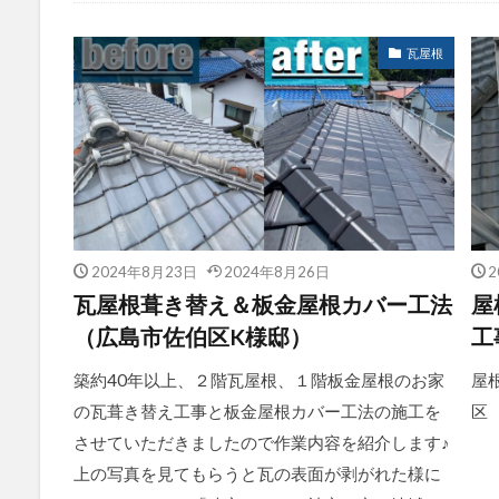
施工例すべて
瓦屋根
2024年8月23日
2024年8月26日
2
瓦屋根葺き替え＆板金屋根カバー工法
屋
（広島市佐伯区K様邸）
工
築約40年以上、２階瓦屋根、１階板金屋根のお家
屋
の瓦葺き替え工事と板金屋根カバー工法の施工を
区
させていただきましたので作業内容を紹介します♪
上の写真を見てもらうと瓦の表面が剥がれた様に