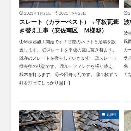
2021年1月21日
2021年9月25日
2
スレート（カラーベスト）→平板瓦葺
波
き替え工事（安佐南区 Ｍ様邸）
波
風
①Ｍ様邸施工開始です！防塵のネットと足場を設
カ
置します。 ②スレートを平板の瓦に葺き替ます。
ラ
既存のスレートを撤去していきます。 ③スレート
色
撤去後の状態です。 ④ルーフィングを張り替え、
く
桟木を打ちます。 ⑤今回葺く瓦です。 ⑥１枚ずつ
釘を打ってしっかり固 […]
瓦屋根