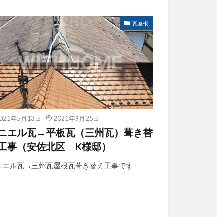
瓦屋根
021年5月13日
2021年9月25日
ニエル瓦→平板瓦（三州瓦）葺き替
工事（安佐北区 K様邸）
ニエル瓦→三州瓦屋根瓦葺き替え工事です