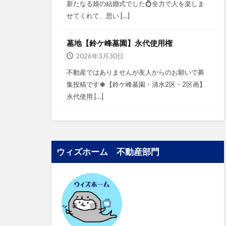
新たなる娘の結婚式でした💍⁡⁡⁡全力で人を楽しま
せてくれて、思い […]
墓地【鈴ケ峰墓園】永代使用権
2026年3月30日
不動産ではありませんが⁡⁡友人からのお願いで募
集投稿です🍀⁡⁡⁡⁡【鈴ケ峰墓園・清水2区・2区画】⁡⁡
永代使用 […]
ウィズホーム 不動産部門