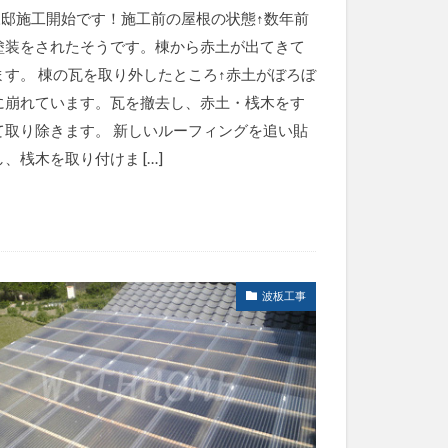
様邸施工開始です！施工前の屋根の状態↑数年前
塗装をされたそうです。棟から赤土が出てきて
ます。 棟の瓦を取り外したところ↑赤土がぼろぼ
に崩れています。瓦を撤去し、赤土・桟木をす
て取り除きます。 新しいルーフィングを追い貼
、桟木を取り付けま […]
波板工事