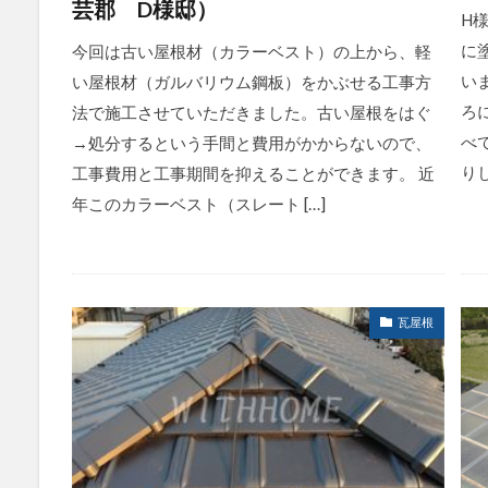
芸郡 D様邸）
H
に
今回は古い屋根材（カラーベスト）の上から、軽
い
い屋根材（ガルバリウム鋼板）をかぶせる工事方
ろ
法で施工させていただきました。古い屋根をはぐ
べ
→処分するという手間と費用がかからないので、
りし
工事費用と工事期間を抑えることができます。 近
年このカラーベスト（スレート […]
瓦屋根