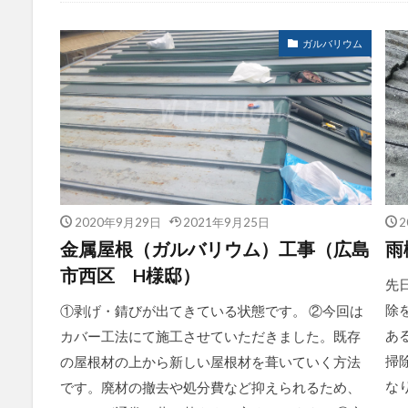
施工例すべて
ガルバリウム
2020年9月29日
2021年9月25日
2
金属屋根（ガルバリウム）工事（広島
雨
市西区 H様邸）
先
除
①剥げ・錆びが出てきている状態です。 ②今回は
あ
カバー工法にて施工させていただきました。既存
掃
の屋根材の上から新しい屋根材を葺いていく方法
な
です。廃材の撤去や処分費など抑えられるため、