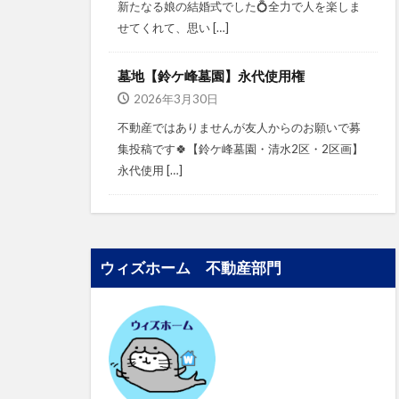
新たなる娘の結婚式でした💍⁡⁡⁡全力で人を楽しま
せてくれて、思い […]
墓地【鈴ケ峰墓園】永代使用権
2026年3月30日
不動産ではありませんが⁡⁡友人からのお願いで募
集投稿です🍀⁡⁡⁡⁡【鈴ケ峰墓園・清水2区・2区画】⁡⁡
永代使用 […]
ウィズホーム 不動産部門