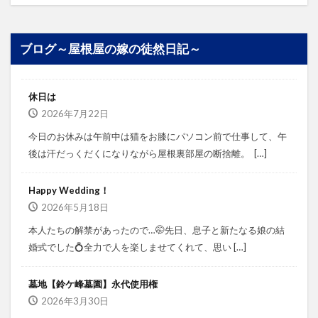
ブログ～屋根屋の嫁の徒然日記～
休日は
2026年7月22日
今日のお休みは午前中は猫をお膝にパソコン前で仕事して、午
後は汗だっくだくになりながら屋根裏部屋の断捨離。⁡ ⁡ […]
Happy Wedding！
2026年5月18日
本人たちの解禁があったので…🤭⁡⁡先日、息子と新たなる娘の結
婚式でした💍⁡⁡⁡全力で人を楽しませてくれて、思い […]
墓地【鈴ケ峰墓園】永代使用権
2026年3月30日