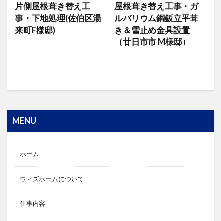
片側屋根葺き替え工
屋根葺き替え工事・ガ
事・下地処理(佐伯区湯
ルバリウム鋼鈑立平葺
来町F様邸)
き＆雪止め金具設置
（廿日市市 M様邸）
MENU
ホーム
ウィズホームについて
仕事内容