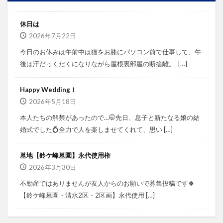
休日は
2026年7月22日
今日のお休みは午前中は猫をお膝にパソコン前で仕事して、午
後は汗だっくだくになりながら屋根裏部屋の断捨離。⁡ ⁡ […]
Happy Wedding！
2026年5月18日
本人たちの解禁があったので…🤭⁡⁡先日、息子と新たなる娘の結
婚式でした💍⁡⁡⁡全力で人を楽しませてくれて、思い […]
墓地【鈴ケ峰墓園】永代使用権
2026年3月30日
不動産ではありませんが⁡⁡友人からのお願いで募集投稿です🍀
⁡⁡⁡⁡【鈴ケ峰墓園・清水2区・2区画】⁡⁡永代使用 […]