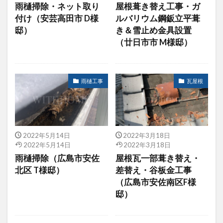
雨樋掃除・ネット取り
屋根葺き替え工事・ガ
付け（安芸高田市 D様
ルバリウム鋼鈑立平葺
邸）
き＆雪止め金具設置
（廿日市市 M様邸）
雨樋工事
瓦屋根
2022年5月14日
2022年3月18日
2022年5月14日
2022年3月18日
雨樋掃除（広島市安佐
屋根瓦一部葺き替え・
北区 T様邸）
差替え・谷板金工事
（広島市安佐南区F様
邸）