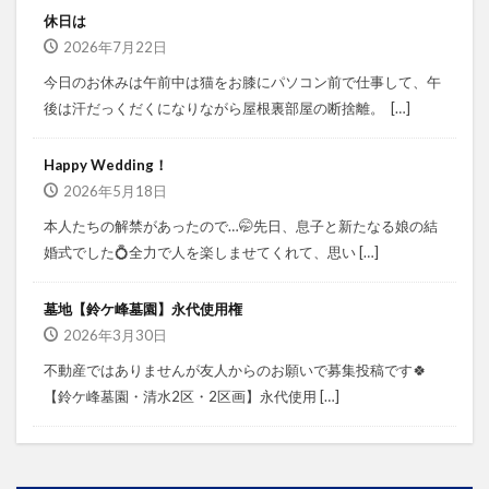
休日は
2026年7月22日
今日のお休みは午前中は猫をお膝にパソコン前で仕事して、午
後は汗だっくだくになりながら屋根裏部屋の断捨離。⁡ ⁡ […]
Happy Wedding！
2026年5月18日
本人たちの解禁があったので…🤭⁡⁡先日、息子と新たなる娘の結
婚式でした💍⁡⁡⁡全力で人を楽しませてくれて、思い […]
墓地【鈴ケ峰墓園】永代使用権
2026年3月30日
不動産ではありませんが⁡⁡友人からのお願いで募集投稿です🍀
⁡⁡⁡⁡【鈴ケ峰墓園・清水2区・2区画】⁡⁡永代使用 […]