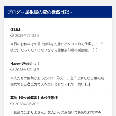
ブログ～屋根屋の嫁の徒然日記～
休日は
2026年7月22日
今日のお休みは午前中は猫をお膝にパソコン前で仕事して、午
後は汗だっくだくになりながら屋根裏部屋の断捨離。⁡ ⁡ […]
Happy Wedding！
2026年5月18日
本人たちの解禁があったので…🤭⁡⁡先日、息子と新たなる娘の結
婚式でした💍⁡⁡⁡全力で人を楽しませてくれて、思い […]
墓地【鈴ケ峰墓園】永代使用権
2026年3月30日
不動産ではありませんが⁡⁡友人からのお願いで募集投稿です🍀