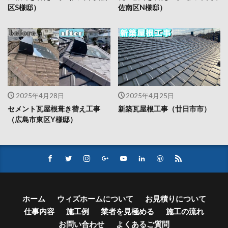
区S様邸）
佐南区N様邸）
2025年4月28日
2025年4月25日
セメント瓦屋根葺き替え工事
新築瓦屋根工事（廿日市市）
（広島市東区Y様邸）
ホーム
ウィズホームについて
お見積りについて
仕事内容
施工例
業者を見極める
施工の流れ
お問い合わせ
よくあるご質問